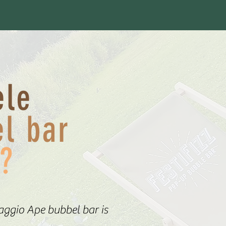
ele
l bar
?
aggio Ape bubbel bar is