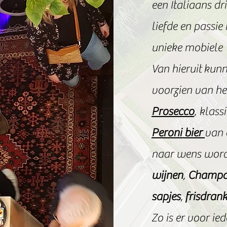
een Italiaans dr
liefde en passi
unieke mobiele 
Van hieruit kunn
voorzien van he
Prosecco
, klass
Peroni bier
van 
naar wens word
wijnen
,
Champag
sapjes
,
frisdran
Zo is er voor ie