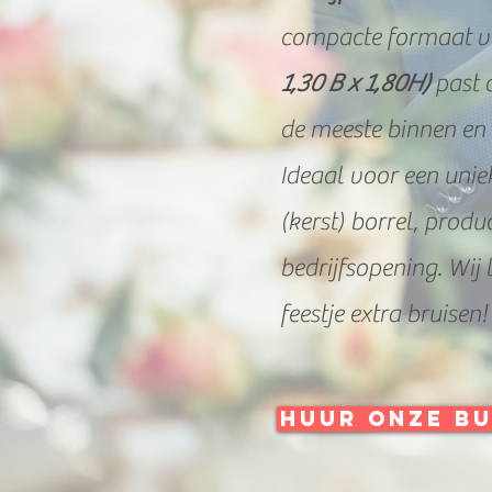
compacte formaat 
1,30 B x 1,80H)
past 
de meeste binnen en
Ideaal voor een uniek
(kerst) borrel, produ
bedrijfsopening. Wij 
feestje extra bruisen!
Huur onze bu