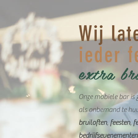
Wij la
t
ieder f
extra br
Onze mobiele bar is 
als onbemand te hu
bruiloften
,
feesten
,
f
bedrijfsevenementen