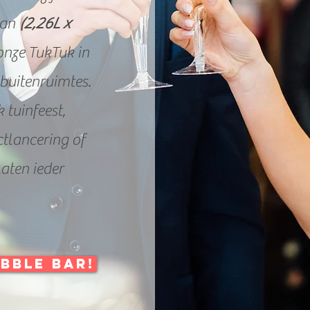
van
(2,26L x
onze TukTuk in
 buitenruimtes.
 tuinfeest,
ctlancering of
laten ieder
bble bar!