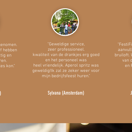
"Geweldige service,
"FestiF
 genomen.
zeer professioneel.
aanvull
f hebben
kwaliteit van de drankjes erg goed
bruiloft
ttig en
en het personeel was
van d
ren.
heel vriendelijk. Aperol spritz was
en 
es kon."
geweldig!Ik zal ze zeker weer voor
mijn bedrijfsfeest huren."
Sylvana (Amsterdam)
J
)