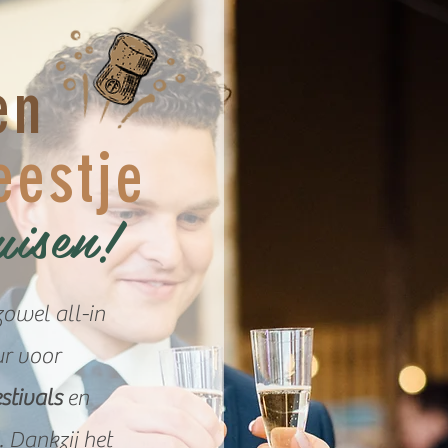
e
n
eestje
uisen!
zowel all-in
ur voor
estivals
en
. Dankzij het