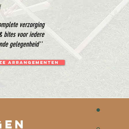
!
omplete verzorging
& bites voor iedere
nde gelegenheid''
NZE ARRANGEMENTEN
gen