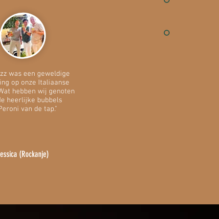
izz was een geweldige
ing op onze Italiaanse
. Wat hebben wij genoten
e heerlijke bubbels
Peroni van de tap."
essica (Rockanje)