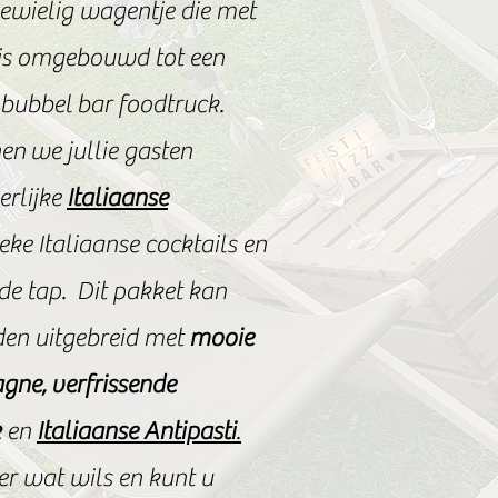
iewielig wagentje die met
e is omgebouwd tot een
bubbel bar foodtruck.
en we jullie gasten
erlijke
Italiaanse
ieke Italiaanse cocktails en
de tap. Dit pakket kan
en uitgebreid met
mooie
ne, verfrissende
k
en
Italiaanse Antipasti
.
der wat wils en kunt u