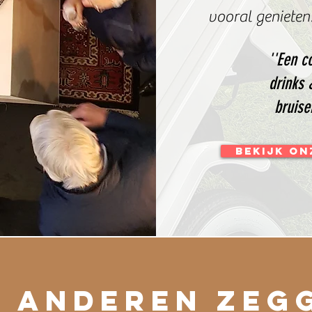
vooral genieten
''Een c
drinks 
bruise
BEKIJK O
 anderen zeg