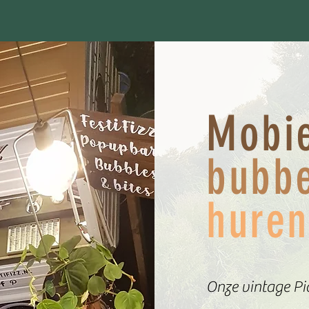
Mobi
bubbe
huren
Onze vintage Pi