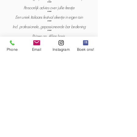
***
Persoonlijk advies over jullie feestje
***
Een uniek Italiaans festival sfeertje in eigen tuin
***
Incl. professionele, gepassioneerde bar bediening
***
Prijzen op All-inn basis.
***
Inclusief glaswerk
Phone
Email
Instagram
Boek ons!
***
Incl. opbouwen en afbreken
Enthousiasme geprikkeld?
offerte aanvragen