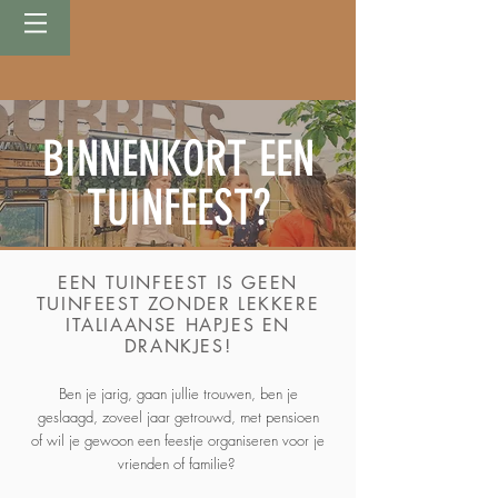
BINNENKORT EEN
TUINFEEST?
EEN TUINFEEST IS GEEN
TUINFEEST ZONDER LEKKERE
ITALIAANSE HAPJES EN
DRANKJES!
Ben je jarig, gaan jullie trouwen, ben je
geslaagd, zoveel jaar getrouwd, met pensioen
of wil je gewoon een feestje organiseren voor je
vrienden of familie?