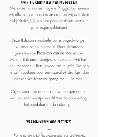
EEN KLEIN STUKJE ITALIE OP EEN PAAR M2
Met onze Italiaanse mogiele Piaggio bar nemen
wij alle zorg uit handen en creëren wij een klein
stukje Italië🇮🇹 op een paar vierkante meter in
jullie eigen achtertuin!
Onze Italiaanse mobiele bar is ongedwongen,
verrassend en informeel. Heerlijk kunnen
genieten van
Prosecco van de tap
, mooie
wijnen, Italiaanse biertjes, smaakvolle Anti Pasti
en limonades. Niets is voor ons te gek! Dus heb
je zelf voorkeur voor een specifiek drankje, dan
denken we hierover graag met jullie mee.
Organiseer een tuinfeest en wij zorgen dat het
een bruisend feestje wordt! Van de aankleding,
het meubilair en de catering.
WAAROM KIEZEN VOOR FESTIFIZZ?
***
Ruime ervaring bij het organiseren van tuinfeestjes