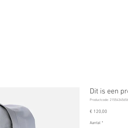
POP-UP BAR
OVER ONS
ARRANGEMENTEN
CONTAC
Dit is een p
Productcode: 2155434565
Prijs
€ 120,00
Aantal
*